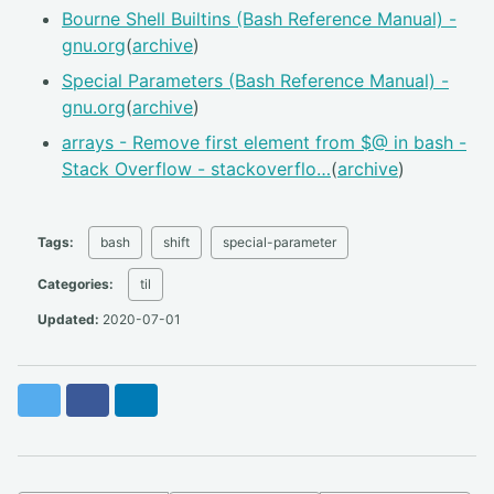
Bourne Shell Builtins (Bash Reference Manual) -
gnu.org
(
archive
)
Special Parameters (Bash Reference Manual) -
gnu.org
(
archive
)
arrays - Remove first element from $@ in bash -
Stack Overflow - stackoverflo…
(
archive
)
Tags:
bash
shift
special-parameter
Categories:
til
Updated:
2020-07-01
Twitter
Facebook
LinkedIn