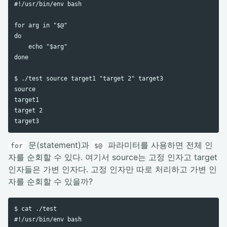
#!/usr/bin/env bash

for arg in "$@"

do

    echo "$arg"

done

$ ./test source target1 "target 2" target3

source

target1

target 2

문(statement)과
파라미터를 사용하면 전체 인
for
$@
자를 순회할 수 있다. 여기서 source는 고정 인자고 target
인자들은 가변 인자다. 고정 인자만 따로 처리하고 가변 인
자를 순회할 수 있을까?
$ cat ./test

#!/usr/bin/env bash
