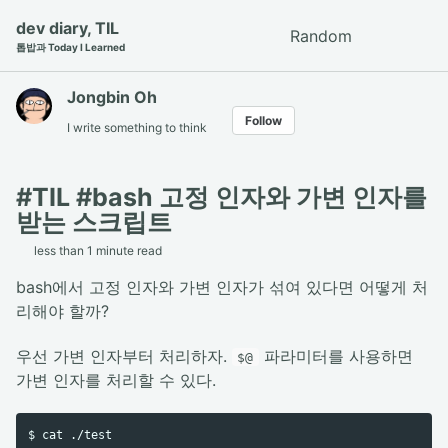
Skip
Skip
Skip
dev diary, TIL
Random
Toggle
to
to
to
톱밥과 Today I Learned
search
primary
content
footer
navigation
Jongbin Oh
Follow
I write something to think
#TIL #bash 고정 인자와 가변 인자를
받는 스크립트
less than 1 minute read
bash에서 고정 인자와 가변 인자가 섞여 있다면 어떻게 처
리해야 할까?
우선 가변 인자부터 처리하자.
파라미터를 사용하면
$@
가변 인자를 처리할 수 있다.
$ cat ./test
