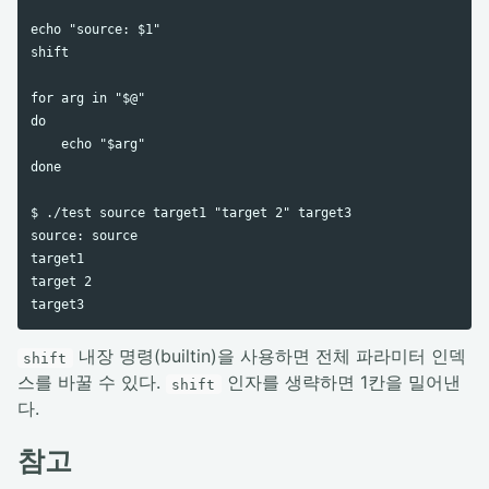
echo "source: $1"

shift

for arg in "$@"

do

    echo "$arg"

done

$ ./test source target1 "target 2" target3

source: source

target1

target 2

내장 명령(builtin)을 사용하면 전체 파라미터 인덱
shift
스를 바꿀 수 있다.
인자를 생략하면 1칸을 밀어낸
shift
다.
참고