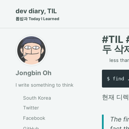
Skip
Skip
Skip
dev diary, TIL
to
to
to
톱밥과 Today I Learned
primary
content
footer
navigation
#TI
두 삭
less tha
Jongbin Oh
I write something to think
현재 디렉
South Korea
Twitter
Facebook
The fi
fact t
GitHub