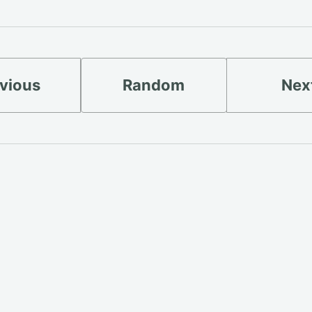
vious
Random
Nex