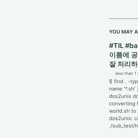
YOU MAY A
#TIL #
이름에 
잘 처리
less than 1
$ find . -typ
name '*.sh' 
dos2unix d
converting f
world.sh to 
dos2unix: c
./sub_test/h