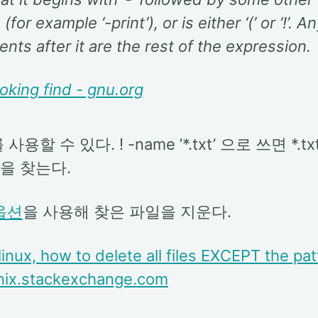
 (for example ‘-print’), or is either ‘(’ or ‘!’. A
nts after it are the rest of the expression.
voking find - gnu.org
 사용할 수 있다. ! -name ’*.txt’ 으로 쓰면 *.
을 찾는다.
 옵션
을 사용해 찾은 파일을 지운다.
 linux, how to delete all files EXCEPT the pa
 unix.stackexchange.com