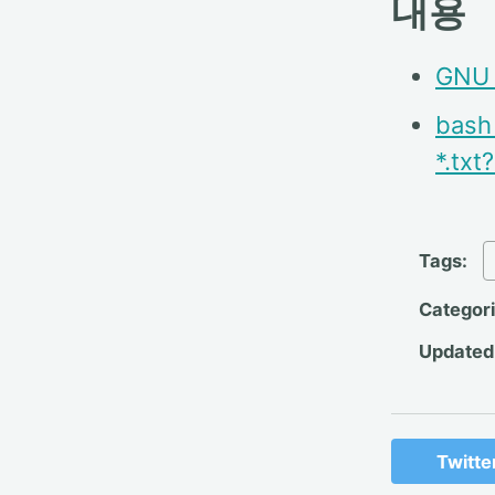
내용
GNU F
bash 
*.txt
Tags:
Categor
Updated
Twitte