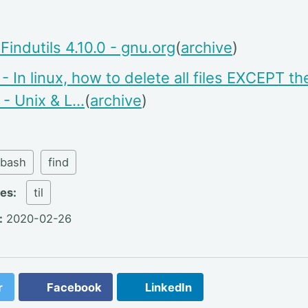
indutils 4.10.0 - gnu.org
(
archive
)
- In linux, how to delete all files EXCEPT th
? - Unix & L…
(
archive
)
bash
find
ies:
til
:
2020-02-26
r
Facebook
LinkedIn