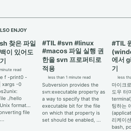
LSO ENJOY
#TIL #svn #linux
bash 찾은 파일
#TIL
#macos 파일 실행 권
(wind
공백이 있어도
한을 svn 프로퍼티로
에서 g
하기
적용
기
 minute read
e f -print0 -
less than 1 minute read
less th
| xargs -0
Subversion provides the
마이크로
os2unix:
svn:executable property as
도우 터미
ile ./hello
a way to specify that the
termina
Unix format...
executable bit for the file
팅하는 
onverting file
on which that property is
(appli
...
set should be enabled, ...
리케이션을
bash, 