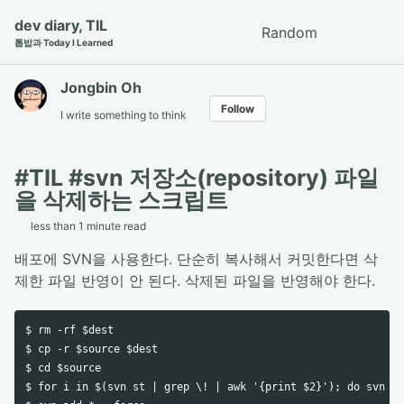
Skip
Skip
Skip
dev diary, TIL
Random
Toggle
to
to
to
톱밥과 Today I Learned
search
primary
content
footer
navigation
Jongbin Oh
Follow
I write something to think
#TIL #svn 저장소(repository) 파일
을 삭제하는 스크립트
less than 1 minute read
배포에 SVN을 사용한다. 단순히 복사해서 커밋한다면 삭
제한 파일 반영이 안 된다. 삭제된 파일을 반영해야 한다.
$ rm -rf $dest

$ cp -r $source $dest

$ cd $source

$ for i in $(svn st | grep \! | awk '{print $2}'); do svn de