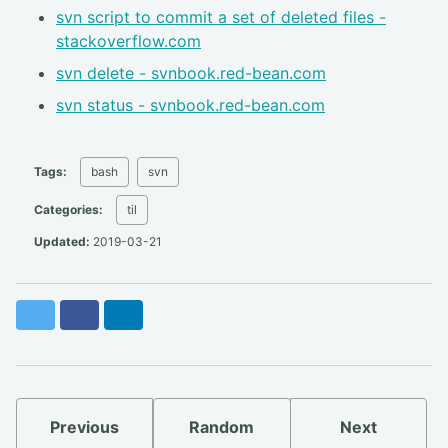
svn script to commit a set of deleted files -
stackoverflow.com
svn delete - svnbook.red-bean.com
svn status - svnbook.red-bean.com
Tags:
bash
svn
Categories:
til
Updated:
2019-03-21
Twitter
Facebook
LinkedIn
Previous
Random
Next