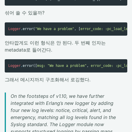
섞어 쓸 수 있을까?
Logger
.
error
(
"We have a problem"
,
[
error_code:
:pc_load_lett
안타깝게도 이런 형식은 안 된다. 두 번째 인자는
metadata로 들어간다.
Logger
.
error
([
msg:
"We have a problem"
,
error_code:
:pc_load
그래서 메시지까지 구조화해서 로깅했다.
On the footsteps of v1.10, we have further
integrated with Erlang’s new logger by adding
four new log levels: notice, critical, alert, and
emergency, matching all log levels found in the
Syslog standard. The Logger module now
supports structured logging by passing maps