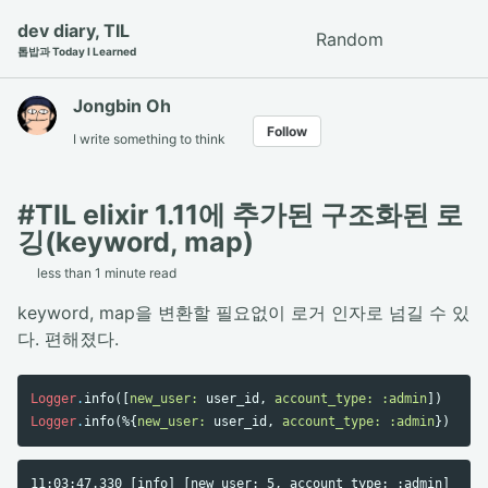
Skip
Skip
Skip
dev diary, TIL
Random
Toggle
to
to
to
톱밥과 Today I Learned
search
primary
content
footer
navigation
Jongbin Oh
Follow
I write something to think
#TIL elixir 1.11에 추가된 구조화된 로
깅(keyword, map)
less than 1 minute read
keyword, map을 변환할 필요없이 로거 인자로 넘길 수 있
다. 편해졌다.
Logger
.
info
([
new_user:
user_id
,
account_type:
:admin
])
Logger
.
info
(%{
new_user:
user_id
,
account_type:
:admin
})