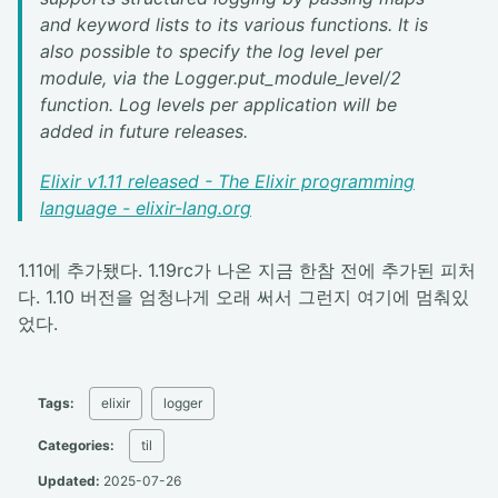
and keyword lists to its various functions. It is
also possible to specify the log level per
module, via the Logger.put_module_level/2
function. Log levels per application will be
added in future releases.
Elixir v1.11 released - The Elixir programming
language - elixir-lang.org
1.11에 추가됐다. 1.19rc가 나온 지금 한참 전에 추가된 피처
다. 1.10 버전을 엄청나게 오래 써서 그런지 여기에 멈춰있
었다.
Tags:
elixir
logger
Categories:
til
Updated:
2025-07-26