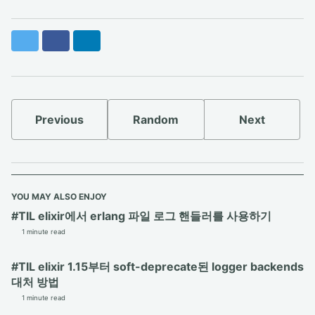
Twitter
Facebook
LinkedIn
Previous
Random
Next
YOU MAY ALSO ENJOY
#TIL elixir에서 erlang 파일 로그 핸들러를 사용하기
1 minute read
#TIL elixir 1.15부터 soft-deprecate된 logger backends
대처 방법
1 minute read