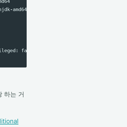
d64

jdk-amd64" >> ~/.profile

leged: false

왕 하는 거
ional