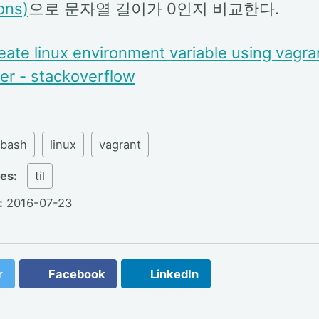
ons)
으로 문자열 길이가 0인지 비교한다.
eate linux environment variable using vagra
ner - stackoverflow
bash
linux
vagrant
ies:
til
:
2016-07-23
r
Facebook
LinkedIn