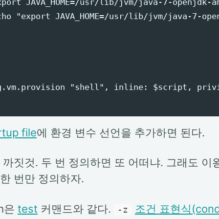
xport JAVA_HOME=/usr/lib/jvm/java-7-openjdk-am
cho "export JAVA_HOME=/usr/lib/jvm/java-7-open
g.vm.provision "shell", inline: $script, privi
tup file
에 환경 변수 선언을 추가하면 된다.
 까짓것. 두 번 정의하면 또 어떠냐. 그래도 이
한 번만 정의하자.
rm은
test
커맨드와 같다.
조건 표현식(condit
-z