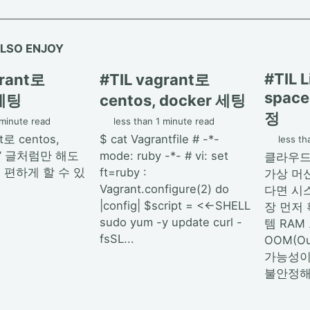
LSO ENJOY
#TIL 
grant로
#TIL vagrant로
spac
 세팅
centos, docker 세팅
정
 minute read
less than 1 minute read
nt로 centos,
$ cat Vagrantfile # -*-
less th
팅’ 글처럼만 해도
mode: ruby -*- # vi: set
클라우드
 편하게 할 수 있
ft=ruby :
가상 머
Vagrant.configure(2) do
다면 시
|config| $script = <<-SHELL
장 먼저
sudo yum -y update curl -
템 RAM
fsSL...
OOM(Ou
가능성이
불안정해