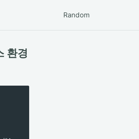
Random
Toggle
search
스 환경