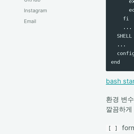
      e
      e
Instagram
    fi

Email
    ...

  SHELL

  ...

  confi
bash star
환경 변수
깔끔하게 
fo
[ ]