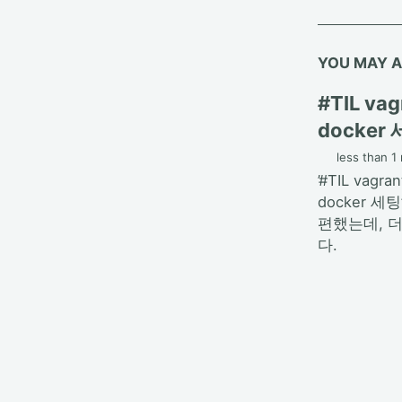
YOU MAY A
#TIL va
docker
less than 1
’#TIL vagra
docker 세
편했는데, 더
다.