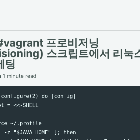
 #vagrant 프로비저닝
visioning) 스크립트에서 리눅
세팅
n 1 minute read
.configure(2) do |config|

t = <<-SHELL

ce ~/.profile

[ -z "$JAVA_HOME" ]; then
