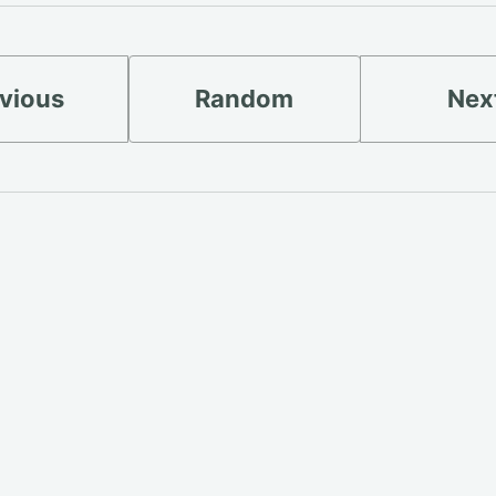
vious
Random
Nex