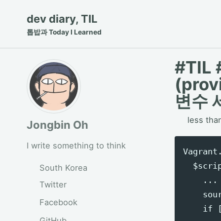
Skip
Skip
Skip
dev diary, TIL
to
to
to
톱밥과 Today I Learned
primary
content
footer
navigation
#TIL
(pro
변수 
less tha
Jongbin Oh
I write something to think
Vagrant
  $scrip
South Korea
    ...

Twitter
    sour
Facebook
    if 
GitHub