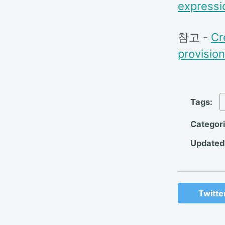
expressi
참고 -
Cr
provisio
Tags:
Categor
Updated
Twitte